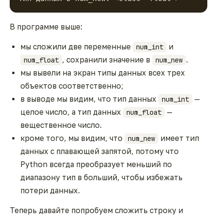
В программе выше:
мы сложили две переменные
и
num_int
, сохранили значение в
.
num_float
num_new
мы вывели на экран типы данных всех трех
объектов соответственно;
в выводе мы видим, что тип данных
—
num_int
целое число, а тип данных
—
num_float
вещественное число.
кроме того, мы видим, что
имеет тип
num_new
данных с плавающей запятой, потому что
Python всегда преобразует меньший по
диапазону тип в больший, чтобы избежать
потери данных.
Теперь давайте попробуем сложить строку и