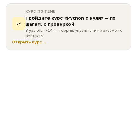
КУРС ПО ТЕМЕ
Пройдите курс «Python с нуля» — по
py
шагам, с проверкой
8 уроков
· ~14 ч
· теория, упражнения и экзамен с
бейджем
Открыть курс →