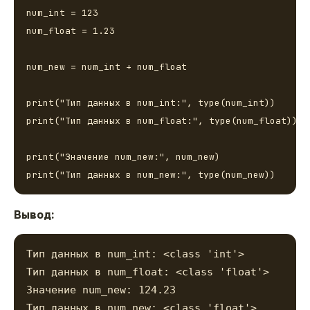
num_int = 123

num_float = 1.23

num_new = num_int + num_float

print("Тип данных в num_int:", type(num_int))

print("Тип данных в num_float:", type(num_float))

print("Значение num_new:", num_new)

Вывод:
Тип данных в num_int: <class 'int'>
Тип данных в num_float: <class 'float'>
Значение num_new: 124.23
Тип данных в num_new: <class 'float'>