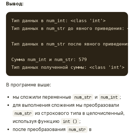
Вывод:
Тип данных в num_int: <class 'int'>
Тип данных в num_str до явного приведения: <c
Тип данных в num_str после явного приведения:
Сумма num_int и num_str: 579
Тип данных полученной суммы: <class 'int’>
В программе выше:
мы сложили переменные
и
;
num_str
num_int
для выполнения сложения мы преобразовали
из строкового типа в целочисленный,
num_str
используя функцию
;
int ()
после преобразования
в
num_str