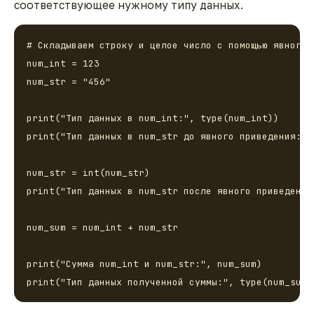
соответствующее нужному типу данных.
# Складываем строку и целое число с помощью явного п
num_int = 123

num_str = "456"

print("Тип данных в num_int:", type(num_int))

print("Тип данных в num_str до явного приведения:", 
num_str = int(num_str)

print("Тип данных в num_str после явного приведения
num_sum = num_int + num_str

print("Сумма num_int и num_str:", num_sum)
