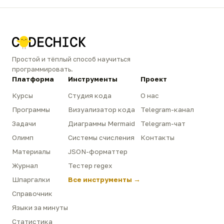
Простой и тёплый способ научиться
программировать.
Платформа
Инструменты
Проект
Курсы
Студия кода
О нас
Программы
Визуализатор кода
Telegram-канал
Задачи
Диаграммы Mermaid
Telegram-чат
Олимп
Системы счисления
Контакты
Материалы
JSON-форматтер
Журнал
Тестер regex
Шпаргалки
Все инструменты →
Справочник
Языки за минуты
Статистика