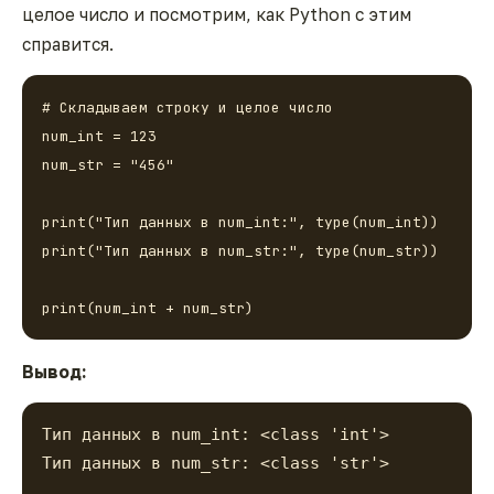
целое число и посмотрим, как Python с этим
справится.
# Складываем строку и целое число

num_int = 123

num_str = "456"

print("Тип данных в num_int:", type(num_int))

print("Тип данных в num_str:", type(num_str))

Вывод:
Тип данных в num_int: <class 'int'> 
Тип данных в num_str: <class 'str'>