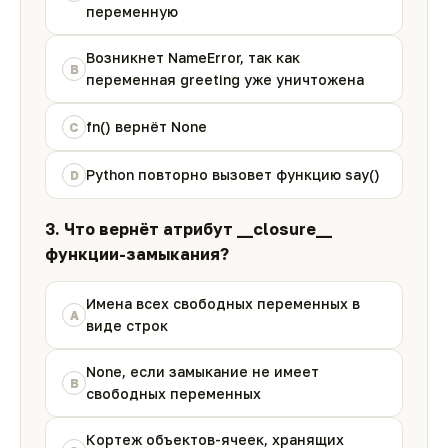
переменную
Возникнет NameError, так как
B
переменная greeting уже уничтожена
fn() вернёт None
C
Python повторно вызовет функцию say()
D
3. Что вернёт атрибут __closure__
функции-замыкания?
Имена всех свободных переменных в
A
виде строк
None, если замыкание не имеет
B
свободных переменных
Кортеж объектов-ячеек, хранящих