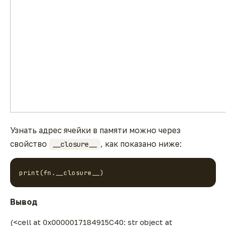
Узнать адрес ячейки в памяти можно через
свойство
, как показано ниже:
__closure__
print(fn.__closure__)
Вывод
(<cell at 0x0000017184915C40: str object at