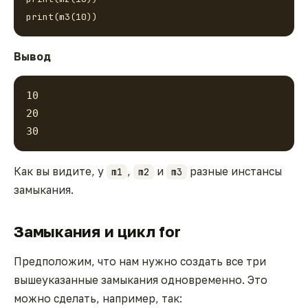
print(m3(10))
Вывод
10
20
30
Как вы видите, у
,
и
разные инстансы
m1
m2
m3
замыкания.
Замыкания и цикл for
Предположим, что нам нужно создать все три
вышеуказанные замыкания одновременно. Это
можно сделать, например, так: