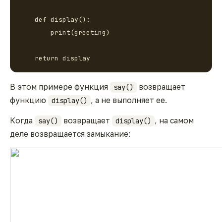
    def display():

        print(greeting)

В этом примере функция
возвращает
say()
функцию
, а не выполняет ее.
display()
Когда
возвращает
, на самом
say()
display()
деле возвращается
замыкание
: