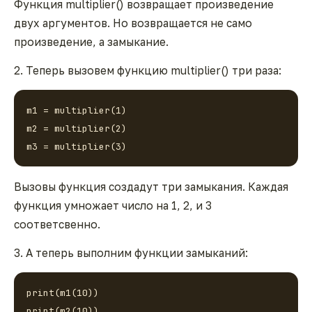
Функция multiplier() возвращает произведение
двух аргументов. Но возвращается не само
произведение, а замыкание.
2. Теперь вызовем функцию multiplier() три раза:
m1 = multiplier(1)

m2 = multiplier(2)

m3 = multiplier(3)
Вызовы функция создадут три замыкания. Каждая
функция умножает число на 1, 2, и 3
соответсвенно.
3. А теперь выполним функции замыканий:
print(m1(10))

print(m2(10))
