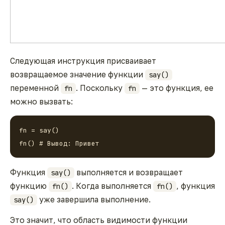
Следующая инструкция присваивает
возвращаемое значение функции
say()
переменной
. Поскольку
— это функция, ее
fn
fn
можно вызвать:
fn = say()

fn() # Вывод: Привет
Функция
выполняется и возвращает
say()
функцию
. Когда выполняется
, функция
fn()
fn()
уже завершила выполнение.
say()
Это значит, что область видимости функции