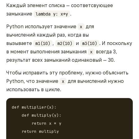
Каждый элемент списка — соответсвующее
замыкание
.
lambda y: x*y
Python использует значение
для
x
вычислений каждый раз, когда вы
вызываете
,
и
. И поскольку
m1(10)
m2(10)
m3(10)
в момент выполнения замыкания
всегда 3,
x
результат всех замыканий одинаковый — 30.
Чтобы исправить эту проблему, нужно объяснить
Python, что значение
для вычислений нужно
x
использовать в цикле.
def multiplier(x):

    def multiply(y):

        return x * y

    return multiply
