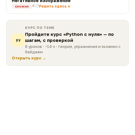
Негативное изображение
4 🌕
Решить здесь ↓
сложно
КУРС ПО ТЕМЕ
Пройдите курс «Python с нуля» — по
py
шагам, с проверкой
8 уроков
· ~14 ч
· теория, упражнения и экзамен с
бейджем
Открыть курс →