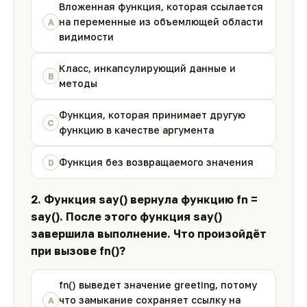
Вложенная функция, которая ссылается
на переменные из объемлющей области
A
видимости
Класс, инкапсулирующий данные и
B
методы
Функция, которая принимает другую
C
функцию в качестве аргумента
Функция без возвращаемого значения
D
2. Функция say() вернула функцию fn =
say(). После этого функция say()
завершила выполнение. Что произойдёт
при вызове fn()?
fn() выведет значение greeting, потому
что замыкание сохраняет ссылку на
A