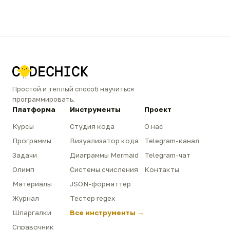
Простой и тёплый способ научиться
программировать.
Платформа
Инструменты
Проект
Курсы
Студия кода
О нас
Программы
Визуализатор кода
Telegram-канал
Задачи
Диаграммы Mermaid
Telegram-чат
Олимп
Системы счисления
Контакты
Материалы
JSON-форматтер
Журнал
Тестер regex
Шпаргалки
Все инструменты →
Справочник