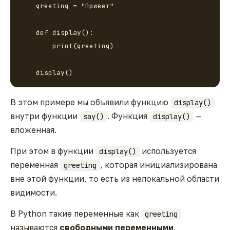
    greeting = "Привет"

    def display():

        print(greeting)

    display()
В этом примере мы объявили функцию
display()
внутри функции
. Функция
—
say()
display()
вложенная
.
При этом в функции
используется
display()
переменная
, которая инициализирована
greeting
вне этой функции, то есть из нелокальной области
видимости.
В Python такие переменные как
greeting
называются
свободными переменными
.