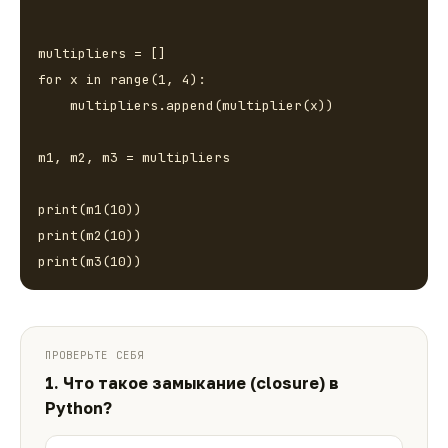
multipliers = []

for x in range(1, 4):

    multipliers.append(multiplier(x))

m1, m2, m3 = multipliers

print(m1(10))

print(m2(10))

print(m3(10))
ПРОВЕРЬТЕ СЕБЯ
1. Что такое замыкание (closure) в
Python?