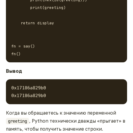
        print(greeting)

    return display

fn = say()

Вывод
0x17186a829b0
0x17186a829b0
Когда вы обращаетесь к значению переменной
, Python технически дважды «прыгает» в
greeting
память, чтобы получить значение строки.