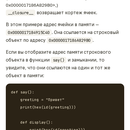
0x0000017186A829B0>,)
возвращает кортеж ячеек.
__closure__
В этом примере адрес ячейки в памяти —
. Она ссылается на строковый
0x0000017184915C40
объект по адресу
.
0x0000017186A829B0
Если вы отобразите адрес памяти строкового
объекта в функции
и замыкании, то
say()
увидите, что они ссылаются на один и тот же
объект в памяти:
def say():

    greeting = "Привет"

    print(hex(id(greeting)))

    def display():

        print(hex(id(greeting)))
