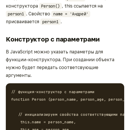
конструктора
, this ссылается на
Person()
. Свойство
person1
name = 'Андрей'
присваивается
.
person1
Конструктор с параметрами
В JavaScript можно указать параметры для
функции-конструктора. При создании объекта
нужно будет передать соответсвующие
аргументы.
// функция-конструктор с параметрами

function Person (person_name, person_age, person_gen
   // инициализируем свойства соответствующими парам
    this.name = person_name,

    this.age = person_age,
