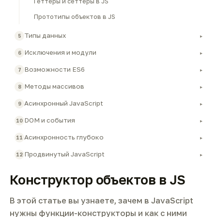
Геттеры и сеттеры в JS
Прототипы объектов в JS
Типы данных
5
▸
Исключения и модули
6
▸
Возможности ES6
7
▸
Методы массивов
8
▸
Асинхронный JavaScript
9
▸
DOM и события
10
▸
Асинхронность глубоко
11
▸
Продвинутый JavaScript
12
▸
Конструктор объектов в JS
В этой статье вы узнаете, зачем в JavaScript
нужны функции-конструкторы и как с ними