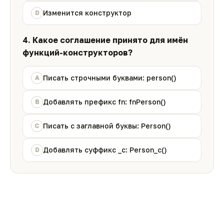
Изменится конструктор
D
4. Какое соглашение принято для имён
функций-конструкторов?
Писать строчными буквами: person()
A
Добавлять префикс fn: fnPerson()
B
Писать с заглавной буквы: Person()
C
Добавлять суффикс _c: Person_c()
D