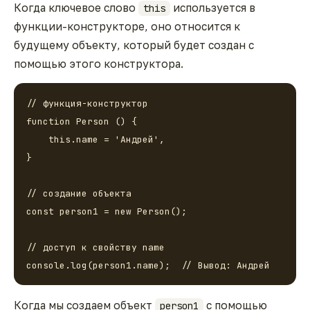
Когда ключевое слово
используется в
this
функции-конструкторе, оно относится к
будущему объекту, который будет создан с
помощью этого конструктора.
// функция-конструктор 

function Person () {

    this.name = 'Андрей',

}

// создание объекта

const person1 = new Person();

// доступ к свойству name

console.log(person1.name);  // Вывод: Андрей
Когда мы создаем объект
с помощью
person1