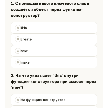
1. С помощью какого ключевого слова
создаётся объект через функцию-
конструктор?
this
A
create
B
new
C
make
D
2. На что указывает `this` внутри
функции-конструктора при вызове через
`new`?
На функцию-конструктор
A