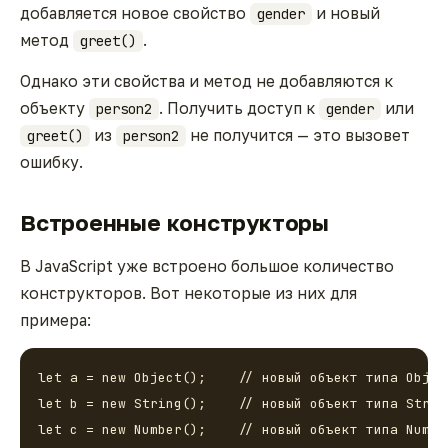
добавляется новое свойство
и новый
gender
метод
.
greet()
Однако эти свойства и метод не добавляются к
объекту
. Получить доступ к
или
person2
gender
из
не получится — это вызовет
greet()
person2
ошибку.
Встроенные конструкторы
В JavaScript уже встроено большое количество
конструкторов. Вот некоторые из них для
примера:
let a = new Object();    // новый объект типа Object
let b = new String();    // новый объект типа String
let c = new Number();    // новый объект типа Number