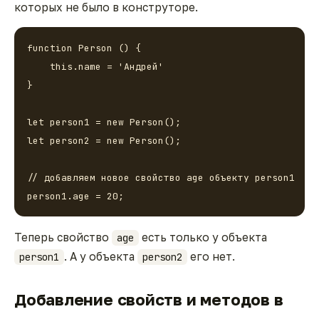
которых не было в конструторе.
function Person () {

    this.name = 'Андрей'

}

let person1 = new Person();

let person2 = new Person();

// добавляем новое свойство age объекту person1

person1.age = 20;
Теперь свойство
есть только у объекта
age
. А у объекта
его нет.
person1
person2
Добавление свойств и методов в