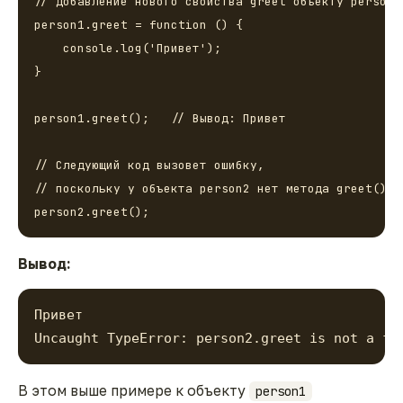
// добавление нового свойства greet объекту person

person1.greet = function () {

    console.log('Привет');

}

person1.greet();   // Вывод: Привет

// Следующий код вызовет ошибку, 

// поскольку у объекта person2 нет метода greet()

person2.greet();
Вывод:
Привет

Uncaught TypeError: person2.greet is not a fu
В этом выше примере к объекту
person1