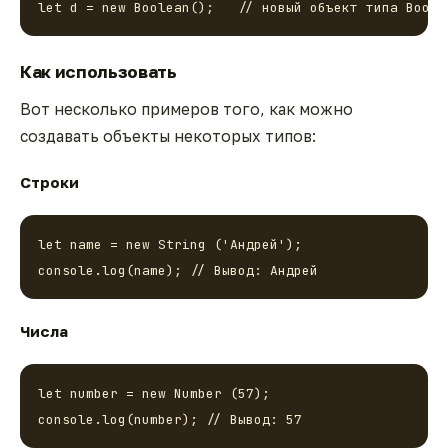
let d = new Boolean();   // новый объект типа Boole
Как использовать
Вот несколько примеров того, как можно
создавать объекты некоторых типов:
Строки
let name = new String ('Андрей');

console.log(name); // Вывод: Андрей
Числа
let number = new Number (57);

console.log(number); // Вывод: 57