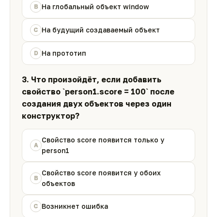
На глобальный объект window
B
На будущий создаваемый объект
C
На прототип
D
3. Что произойдёт, если добавить
свойство `person1.score = 100` после
создания двух объектов через один
конструктор?
Свойство score появится только у
A
person1
Свойство score появится у обоих
B
объектов
Возникнет ошибка
C