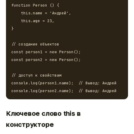
function Person () {

    this.name = 'Андрей',

    this.age = 23,

}

// создание объектов

const person1 = new Person();

const person2 = new Person();

// доступ к свойствам

console.log(person1.name);  // Вывод: Андрей

console.log(person2.name);  // Вывод: Андрей
Ключевое слово this в
конструкторе