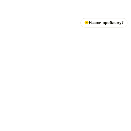
Нашли проблему?
Простой и тёплый способ научиться
программировать.
Платформа
Инструменты
Проект
Курсы
Студия кода
О нас
Программы
Визуализатор кода
Telegram-канал
Задачи
Диаграммы Mermaid
Telegram-чат