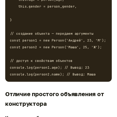
    this.gender = person_gender,

}

// создание объекта — передаем аргументы

const person1 = new Person('Андрей', 23, 'М');

const person2 = new Person('Маша', 25, 'Ж');

// доступ к свойствам объектов

console.log(person1.age); // Вывод: 23 

Отличие простого объявления от
конструктора